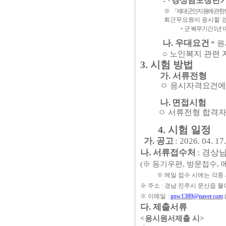
-
｢
경상남도청년
※
「
제대군인지원에 관한 
회근무요원이 응시할 경
‣
군 복무기간
1
년 
나
.
우대요건
*
원
○
노인복지 관련 
3.
시험 방법
가
.
서류전형
ㅇ 응시자격
요건에
나
.
면접시험
ㅇ 서류전형 합격자
4.
시험 일정
가
.
공고
: 2026. 04. 17.
.
나
.
서류접수처
:
경상
(
※
등기우편
,
방문접수
,
※
메일 접수 시에는 각종
※
주소
:
경남 진주시 문산읍 
※
이메일
:
gnw1389@naver.com
다
.
제출서류
<
응시원서제출 시
>