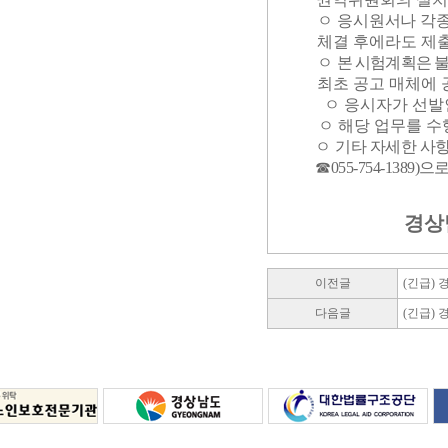
ㅇ
응시원서나 각종
체결 후에라도 제
ㅇ
본 시험계획은 
최초 공고 매체에
ㅇ 응시자가 선발
ㅇ 해당 업무를 수
ㅇ
기타 자세한 
☎
055-754-1389)
으로
경상
이전글
(긴급)
다음글
(긴급)