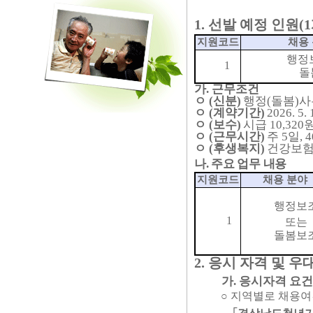
1.
선발 예정 인원
(1
지원코드
채용
행정
1
돌
가
.
근무조건
ㅇ
(
신분
)
행정
(
돌봄
)
사
ㅇ
(
계약기간
)
2026. 5. 
ㅇ
(
보수
)
시급
10,320
ㅇ
(
근무시간
)
주
5
일
, 
ㅇ
(
후생복지
)
건강보
나
.
주요 업무 내용
지원코드
채용 분야
행정보
1
또는
돌봄보
2.
응시 자격 및 우
가
.
응시자격 요
○
지역별로 채용여