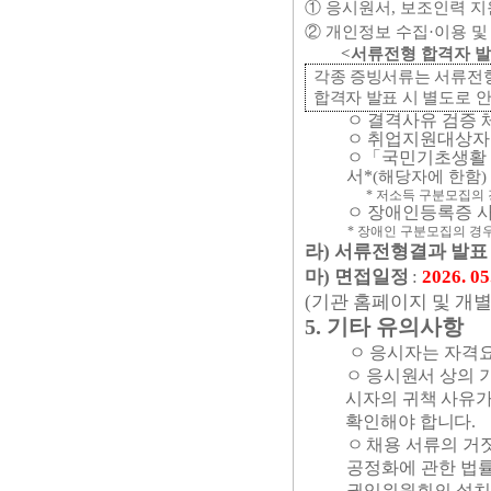
①
응시원서
,
보조인력 지
②
개인정보 수집
·
이용 및
<
서류전형 합격자 발
각종 증빙서류는 서류전
합격자 발표 시
별도로 
ㅇ
결격사유 검증 
ㅇ
취업지원대상자 
ㅇ
「
국민기초생활
서
*
(
해당자에 한함
)
*
저소득 구분모집의 
ㅇ
장애인등록증 사
*
장애인 구분모집의 경우
라
)
서류전형결과 발표
마
)
면접일정
:
2026. 05
(
기관 홈페이지 및 개별
5.
기타 유의사항
ㅇ
응시자는 자격요
ㅇ
응시원서 상의 
시자의 귀책 사유가
확인해야 합니다
.
ㅇ
채용 서류의 거
공정화에 관한 법률
권익위원회의 설치