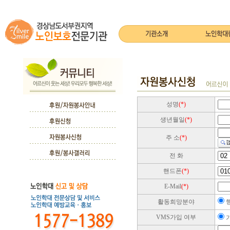
성명
(*)
생년월일
(*)
주 소
(*)
전 화
핸드폰
(*)
E-Mail
(*)
활동희망분야
VMS가입 여부